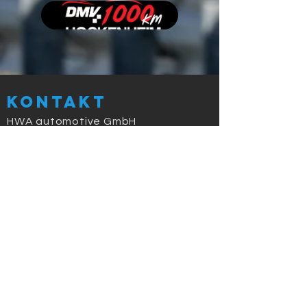
Kontakt
HWA automotive GmbH
Tel :
0049 (0)5045 911 831
Fax : 0049 (0)321 23 24 25 26
bmw-
challenge@deutschland.ms
Termine 2026
07.-08.03. Hockenheim Testtage
27.-29.03. Hockenheim