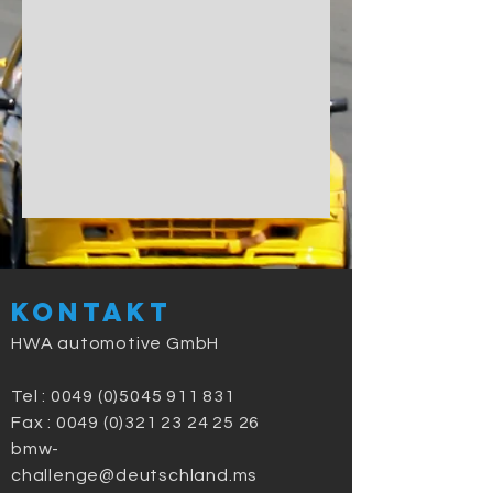
Kontakt
HWA automotive GmbH
Tel :
0049 (0)5045 911 831
Fax : 0049 (0)321 23 24 25 26
bmw-
challenge@deutschland.ms