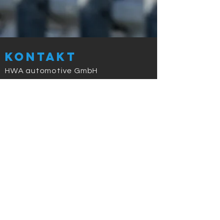
Kontakt
HWA automotive GmbH
Tel :
0049 (0)5045 911 831
Fax : 0049 (0)321 23 24 25 26
bmw-
challenge@deutschland.ms
Termine 2026
07.-08.03. Hockenheim Testtage
27.-29.03. Hockenheim
24.-26.04. Oschersleben
29.-31.05. Nürburgring