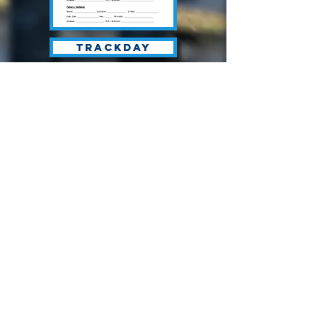
Trackday
Kontakt
HWA automotive GmbH
Tel :
0049 (0)5045 911 831
Fax : 0049 (0)321 23 24 25 26
bmw-
challenge@deutschland.ms
Termine 2026
07.-08.03. Hockenheim Testtage