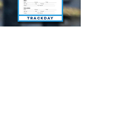
Trackday
Kontakt
HWA automotive GmbH
Tel :
0049 (0)5045 911 831
Fax : 0049 (0)321 23 24 25 26
bmw-
challenge@deutschland.ms
Termine 2026