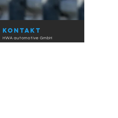
Kontakt
HWA automotive GmbH
Tel :
0049 (0)5045 911 831
Fax : 0049 (0)321 23 24 25 26
bmw-
challenge@deutschland.ms
Termine 2026
07.-08.03. Hockenheim Testtage
27.-29.03. Hockenheim
24.-26.04. Oschersleben
29.-31.05. Nürburgring