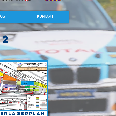
FOS
KONTAKT
22
rerlagerplan