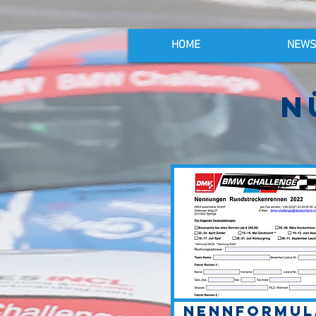
HOME
NEW
n
Nennformul