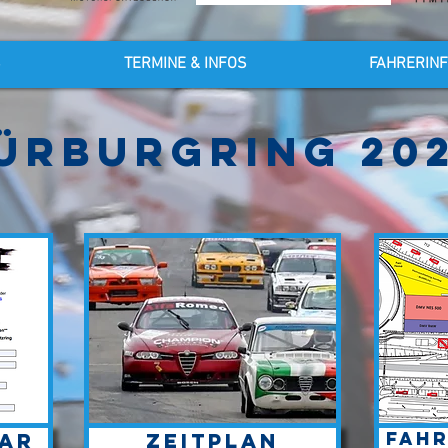
S
TERMINE & INFOS
FAHRERIN
ürburgring 20
Fah
ar
Zeitplan