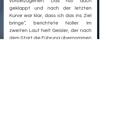
vorbeizugehen. Das hat auch 
geklappt und nach der letzten 
Kurve war klar, dass ich das ins Ziel 
bringe“, berichtete Noller. Im 
zweiten Lauf hielt Geisler, der nach 
dem Start die Führung übernommen 
hatte, dem Druck von Noller stand 
und siegte mit 0,468 Sekunden 
Vorsprung. Den dritten Platz 
belegte Oliver Fiederer in beiden 
Rennen.