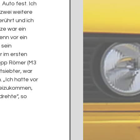
Auto fest. Ich 
zwei weitere 
rührt und ich 
ze war ein 
enn vor ein 
sein 
 im ersten 
epp Römer (M3 
siebter, war 
„Ich hatte vor 
beizukommen, 
rehte“, so 