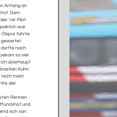
on Anfang an 
khof. Dem 
er 1er Pilot 
saktion war 
 Ölspur führte 
 gewertet 
 durfte nach 
bekam so viel 
 ich überhaupt 
ebastian Kühn 
 nicht mehr 
lte der 
rsten Rennen 
n Munckhof und 
end sich van 