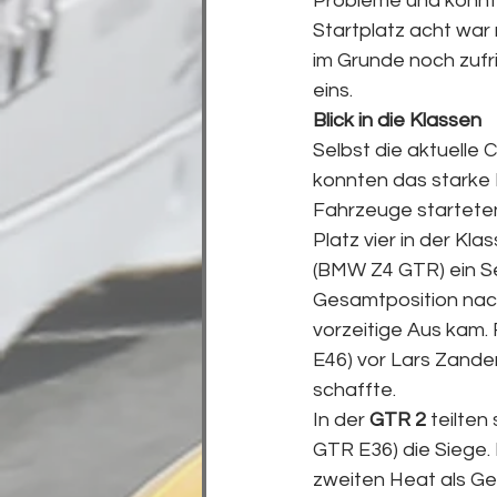
Probleme und konnte
Startplatz acht war n
im Grunde noch zufr
eins.
Blick in die Klassen
Selbst die aktuelle
konnten das starke
Fahrzeuge starteten
Platz vier in der K
(BMW Z4 GTR) ein Se
Gesamtposition nach
vorzeitige Aus kam. 
E46) vor Lars Zander
schaffte.
In der 
GTR 2
 teilte
GTR E36) die Siege.
zweiten Heat als Ge