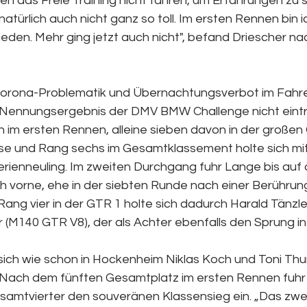
n das Freie Training nicht fahren, um Erfahrungen zu 
atürlich auch nicht ganz so toll. Im ersten Rennen bin ic
ieden. Mehr ging jetzt auch nicht", befand Driescher n
 Corona-Problematik und Übernachtungsverbot im Fahre
 Nennungsergebnis der DMV BMW Challenge nicht eintr
 im ersten Rennen, alleine sieben davon in der großen 
lasse und Rang sechs im Gesamtklassement holte sich m
rienneuling. Im zweiten Durchgang fuhr Lange bis auf d
 vorne, ehe in der siebten Runde nach einer Berührun
Rang vier in der GTR 1 holte sich dadurch Harald Tänzle
 (M140 GTR V8), der als Achter ebenfalls den Sprung in
n sich wie schon in Hockenheim Niklas Koch und Toni Th
 Nach dem fünften Gesamtplatz im ersten Rennen fuhr
samtvierter den souveränen Klassensieg ein. „Das zwe