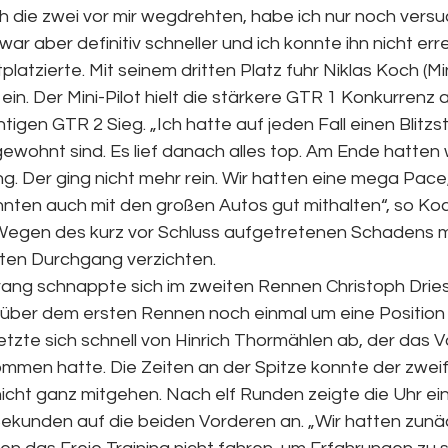
ich die zwei vor mir wegdrehten, habe ich nur noch versuc
ar aber definitiv schneller und ich konnte ihn nicht erre
platzierte. Mit seinem dritten Platz fuhr Niklas Koch (Mi
 ein. Der Mini-Pilot hielt die stärkere GTR 1 Konkurrenz 
igen GTR 2 Sieg. „Ich hatte auf jeden Fall einen Blitzst
ewohnt sind. Es lief danach alles top. Am Ende hatten 
. Der ging nicht mehr rein. Wir hatten eine mega Pace, 
konnten auch mit den großen Autos gut mithalten“, so K
Wegen des kurz vor Schluss aufgetretenen Schadens 
ten Durchgang verzichten.
ang schnappte sich im zweiten Rennen Christoph Drie
nüber dem ersten Rennen noch einmal um eine Position 
setzte sich schnell von Hinrich Thormählen ab, der das V
men hatte. Die Zeiten an der Spitze konnte der zwei
cht ganz mitgehen. Nach elf Runden zeigte die Uhr ei
ekunden auf die beiden Vorderen an. „Wir hatten zunäc