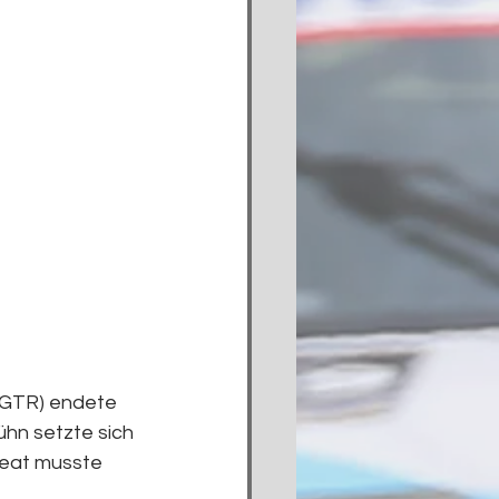
 GTR) endete 
n setzte sich 
eat musste 