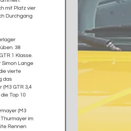
sammeln. 
h mit Platz vier 
ach Durchgang 
rlager 
üben. 38 
GTR 1 Klasse. 
it Simon Lange 
ie vierte 
g das 
r (M3 GTR 3,4 
 die Top 10 
urmayer (M3 
 Thurmayer im 
ite Rennen 