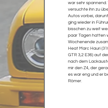
war sehr spannend. 
versuchte ihn zu üb
Autos vorbei, darunt
ging wieder in Führu
bisschen zu weit weg
paar Tagen hatten w
Wochenende zusamme
Heat Marc Hauri (31
GTR 3,2 E36) auf dem
nach dem Lackaustau
mir den Z4, der ger
es war eng und er b
Römer.