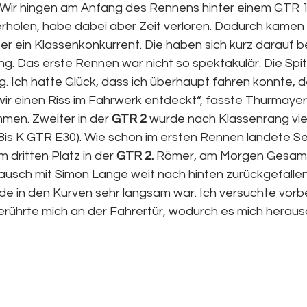
Wir hingen am Anfang des Rennens hinter einem GTR 1 
erholen, habe dabei aber Zeit verloren. Dadurch kamen 
er ein Klassenkonkurrent. Die haben sich kurz darauf be
ng. Das erste Rennen war nicht so spektakulär. Die Spit
. Ich hatte Glück, dass ich überhaupt fahren konnte, d
ir einen Riss im Fahrwerk entdeckt“, fasste Thurmayer 
n. Zweiter in der 
GTR 2
 wurde nach Klassenrang vier
8is K GTR E30). Wie schon im ersten Rennen landete S
 dritten Platz in der 
GTR 2.
 Römer, am Morgen Gesamt
sch mit Simon Lange weit nach hinten zurückgefallen. 
ade in den Kurven sehr langsam war. Ich versuchte vor
erührte mich an der Fahrertür, wodurch es mich herausd