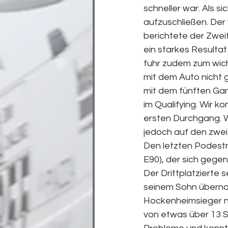
schneller war. Als s
aufzuschließen. Der w
berichtete der Zweit
ein starkes Resultat
fuhr zudem zum wicht
mit dem Auto nicht g
mit dem fünften Gang
im Qualifying. Wir 
ersten Durchgang. 
jedoch auf den zwei
Den letzten Podestr
E90), der sich gege
Der Drittplatzierte 
seinem Sohn übernom
Hockenheimsieger ni
von etwas über 13 S