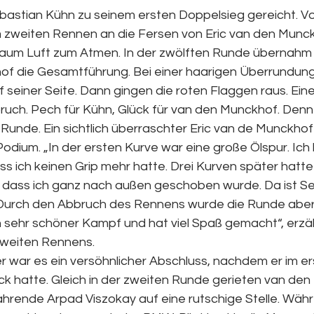
ebastian Kühn zu seinem ersten Doppelsieg gereicht. V
m zweiten Rennen an die Fersen von Eric van den Munc
kaum Luft zum Atmen. In der zwölften Runde übernahm d
f die Gesamtführung. Bei einer haarigen Überrundung
seiner Seite. Dann gingen die roten Flaggen raus. Eine
ruch. Pech für Kühn, Glück für van den Munckhof. Denn
Runde. Ein sichtlich überraschter Eric van de Munckhof
dium. „In der ersten Kurve war eine große Ölspur. Ich 
ass ich keinen Grip mehr hatte. Drei Kurven später hatte
o dass ich ganz nach außen geschoben wurde. Da ist S
. Durch den Abbruch des Rennens wurde die Runde aber
n sehr schöner Kampf und hat viel Spaß gemacht“, erzäh
weiten Rennens.
r war es ein versöhnlicher Abschluss, nachdem er im e
ck hatte. Gleich in der zweiten Runde gerieten van de
ahrende Arpad Viszokay auf eine rutschige Stelle. Währ