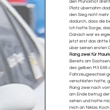
den Munckhof drehte
Platz übernahm dad
den Sieg nicht mehr 
dadurch, dass die b
Ich hatte Sorge, da
Danach war es eigent
jetzt erst das dritt
über seinen ersten 
Rang zwei für Maur
Bereits am Sachsen
des gelben M3 E46 an
Fahrzeugwechsel gel
verschlafen hatte, g
Rang zwei nach vorn
am Ende betrug der 
sehen und hatte mich
mich an Niklas Koch 