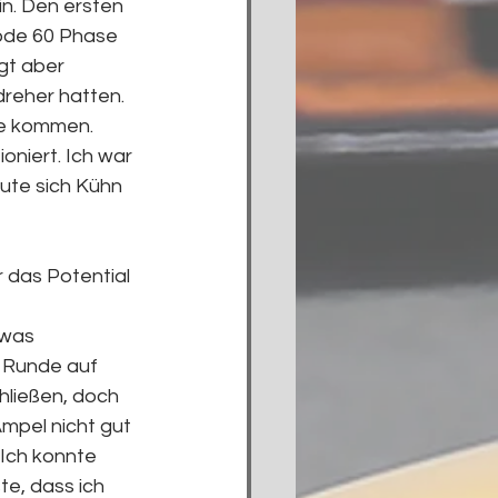
n. Den ersten 
ode 60 Phase 
gt aber 
reher hatten. 
ke kommen. 
oniert. Ich war 
eute sich Kühn 
das Potential 
twas 
n Runde auf 
ließen, doch 
mpel nicht gut 
 Ich konnte 
e, dass ich 