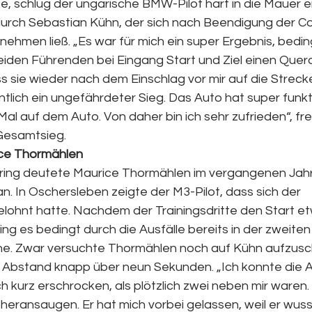
, schlug der ungarische BMW-Pilot hart in die Mauer ei
urch Sebastian Kühn, der sich nach Beendigung der C
nehmen ließ. „Es war für mich ein super Ergebnis, bedin
eiden Führenden bei Eingang Start und Ziel einen Querd
ss sie wieder nach dem Einschlag vor mir auf die Strec
lich ein ungefährdeter Sieg. Das Auto hat super funkti
e Mal auf dem Auto. Von daher bin ich sehr zufrieden“, fr
Gesamtsieg.
ice Thormählen
ring deutete Maurice Thormählen im vergangenen Jahr 
. In Oschersleben zeigte der M3-Pilot, dass sich der 
ohnt hatte. Nachdem der Trainingsdritte den Start e
ing es bedingt durch die Ausfälle bereits in der zweite
e. Zwar versuchte Thormählen noch auf Kühn aufzusch
Abstand knapp über neun Sekunden. „Ich konnte die A
 kurz erschrocken, als plötzlich zwei neben mir waren.
heransaugen. Er hat mich vorbei gelassen, weil er wusst