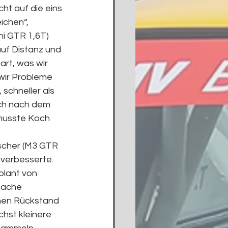
ht auf die eins 
ichen“, 
ni GTR 1,6T) 
auf Distanz und 
art, was wir 
wir Probleme 
schneller als 
och nach dem 
musste Koch 
scher (M3 GTR 
verbesserte. 
olant von 
fache 
nen Rückstand 
hst kleinere 