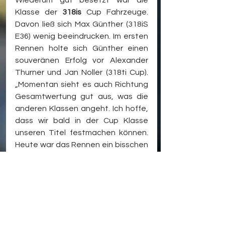
Klasse der 
318is
 Cup Fahrzeuge. 
Davon ließ sich Max Günther (318iS 
E36) wenig beeindrucken. Im ersten 
Rennen holte sich Günther einen 
souveränen Erfolg vor Alexander 
Thurner und Jan Noller (318ti Cup). 
„Momentan sieht es auch Richtung 
Gesamtwertung gut aus, was die 
anderen Klassen angeht. Ich hoffe, 
dass wir bald in der Cup Klasse 
unseren Titel festmachen können. 
Heute war das Rennen ein bisschen 
kurz, ich bin aber mit dem Ergebnis 
und dem Rennen sehr zufrieden. 
Besser hätte es für mich nicht 
laufen können. Gleich beim Start 
konnten wir eine Lücke nach hinten 
aufmachen und sind dann vorne 