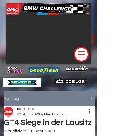
Beitrag
roepkelisa
30. Aug. 2023
4 Min. Lesezeit
GT4 Siege in der Lausitz
Aktualisiert:
11. Sept. 2023