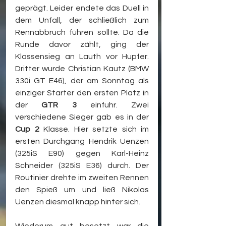
geprägt. Leider endete das Duell in 
dem Unfall, der schließlich zum 
Rennabbruch führen sollte. Da die 
Runde davor zählt, ging der 
Klassensieg an Lauth vor Hupfer. 
Dritter wurde Christian Kautz (BMW 
330i GT E46), der am Sonntag als 
einziger Starter den ersten Platz in 
der 
GTR 3
 einfuhr. Zwei 
verschiedene Sieger gab es in der 
Cup 2
 Klasse. Hier setzte sich im 
ersten Durchgang Hendrik Uenzen 
(325iS E90) gegen Karl-Heinz 
Schneider (325iS E36) durch. Der 
Routinier drehte im zweiten Rennen 
den Spieß um und ließ Nikolas 
Uenzen diesmal knapp hinter sich.
Wiederum gut besetzt war die 