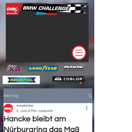
Beitrag
roepkelisa
5. Juni
4 Min. Lesezeit
Hancke bleibt am
Nürburgring das Maß