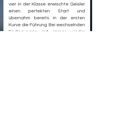
vier in der Klasse erwischte Geisler 
einen perfekten Start und 
übernahm bereits in der ersten 
Kurve die Führung. Bei wechselnden 
Bedingungen mit immer wieder 
einsetzendem Nieselregen blieb 
das Rennen bis zum Schluss 
spannend. „Ich musste auch immer 
den Rückspiegel im Auge behalten, 
um zu sehen, wo meine 
Konkurrenten sind. In der letzten 
Runde wurde es dann nochmals mit 
der Überrundung richtig spannend“, 
schilderte Geisler das 
Renngeschehen. Am Ende setzte er 
sich vor Marik Maak und Louis 
Klinkhammer durch.