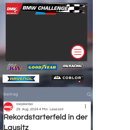
Beitrag
roepkelisa
29. Aug. 2024
4 Min. Lesezeit
Rekordstarterfeld in der
Lausitz