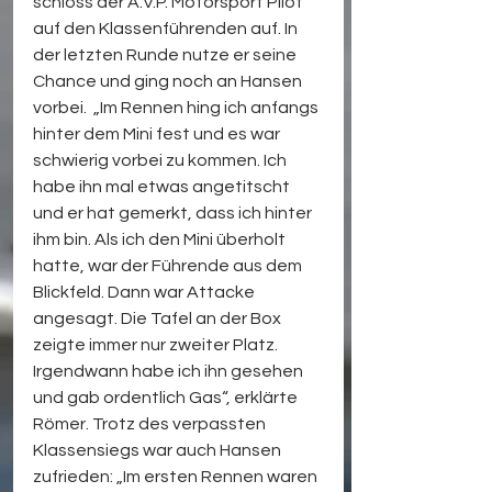
schloss der A.V.P. Motorsport Pilot 
auf den Klassenführenden auf. In 
der letzten Runde nutze er seine 
Chance und ging noch an Hansen 
vorbei.  „Im Rennen hing ich anfangs 
hinter dem Mini fest und es war 
schwierig vorbei zu kommen. Ich 
habe ihn mal etwas angetitscht 
und er hat gemerkt, dass ich hinter 
ihm bin. Als ich den Mini überholt 
hatte, war der Führende aus dem 
Blickfeld. Dann war Attacke 
angesagt. Die Tafel an der Box 
zeigte immer nur zweiter Platz. 
Irgendwann habe ich ihn gesehen 
und gab ordentlich Gas“, erklärte 
Römer. Trotz des verpassten 
Klassensiegs war auch Hansen 
zufrieden: „Im ersten Rennen waren 