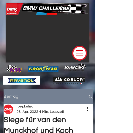
Beitrag
roepkelisa
28. Apr. 2022
4 Min. Lesezeit
Siege für van den
Munckhof und Koch