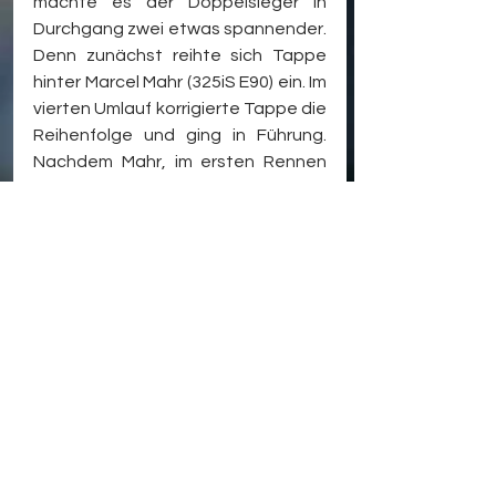
machte es der Doppelsieger in 
Durchgang zwei etwas spannender. 
Denn zunächst reihte sich Tappe 
hinter Marcel Mahr (325iS E90) ein. Im 
vierten Umlauf korrigierte Tappe die 
Reihenfolge und ging in Führung. 
Nachdem Mahr, im ersten Rennen 
noch Zweiter, ausgefallen war, 
landete Jakob Bombis (325iS E90) 
auf dem zweiten Platz. Bei den 
318er teilten sich Ioannis Smyrlis und 
Zinnäcker/Petzold die Siege. "Das 
erste Rennen lief für mich perfekt. 
Es war ein Start- und Zielsieg ohne 
Probleme. Heute im zweiten Rennen 
hatten wir leider einen Ausfall durch 
einen Differentialschaden", so der 
Klassensieger der 318er im ersten 
Rennen.