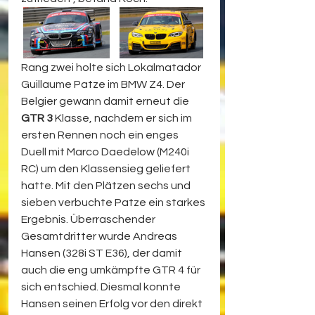
Rang zwei holte sich Lokalmatador 
Guillaume Patze im BMW Z4. Der 
Belgier gewann damit erneut die 
GTR 3 
Klasse, nachdem er sich im 
ersten Rennen noch ein enges 
Duell mit Marco Daedelow (M240i 
RC) um den Klassensieg geliefert 
hatte. Mit den Plätzen sechs und 
sieben verbuchte Patze ein starkes 
Ergebnis. Überraschender 
Gesamtdritter wurde Andreas 
Hansen (328i ST E36), der damit 
auch die eng umkämpfte GTR 4 für 
sich entschied. Diesmal konnte 
Hansen seinen Erfolg vor den direkt 