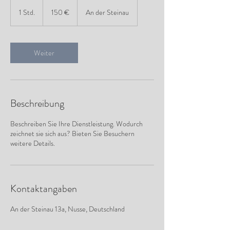
150
Euro
1 Std.
1
150 €
An der Steinau
S
t
d
Weiter
Beschreibung
Beschreiben Sie Ihre Dienstleistung. Wodurch
zeichnet sie sich aus? Bieten Sie Besuchern
weitere Details.
Kontaktangaben
An der Steinau 13a, Nusse, Deutschland