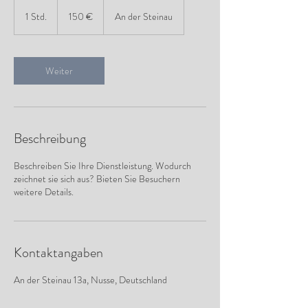
150
Euro
1 Std.
1
150 €
An der Steinau
S
t
d
Weiter
Beschreibung
Beschreiben Sie Ihre Dienstleistung. Wodurch
zeichnet sie sich aus? Bieten Sie Besuchern
weitere Details.
Kontaktangaben
An der Steinau 13a, Nusse, Deutschland