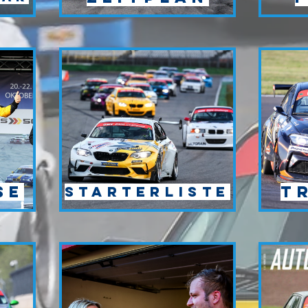
se
T
Starterliste