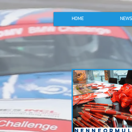
HOME
NEW
Nennformu