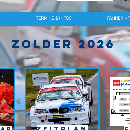
S
TERMINE & INFOS
FAHRERIN
ZOLDER 2026
Zeitplan
lar