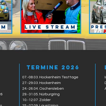
um
Live Stream
Pre
Termine 2026
07.-08.03. Hockenheim Testtage
27.-29.03. Hockenheim
24.-26.04. Oschersleben
26
29.-31.05. Nürburgring
10.-12.07. Zolder
ms
25.-27.09. Lausitzring